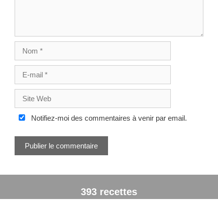
t
t
i
c
l
e
N
s
o
m
E
-
m
S
a
i
i
t
Notifiez-moi des commentaires à venir par email.
l
e
W
e
b
393 recettes