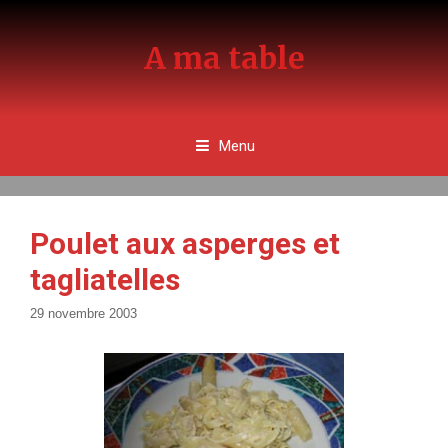
Aller
au
A ma table
contenu
Menu
Poulet aux asperges et
tagliatelles
29 novembre 2003