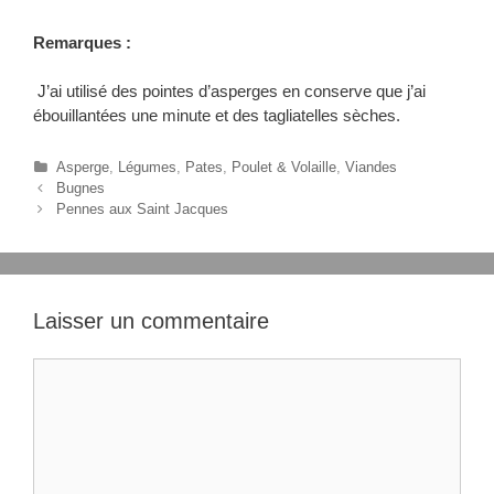
Remarques :
J’ai utilisé des pointes d’asperges en conserve que j’ai
ébouillantées une minute et des tagliatelles sèches.
C
Asperge
,
Légumes
,
Pates
,
Poulet & Volaille
,
Viandes
N
a
Bugnes
a
t
Pennes aux Saint Jacques
v
é
i
g
g
o
a
r
t
i
Laisser un commentaire
i
e
o
s
C
n
o
d
m
e
s
m
a
e
r
n