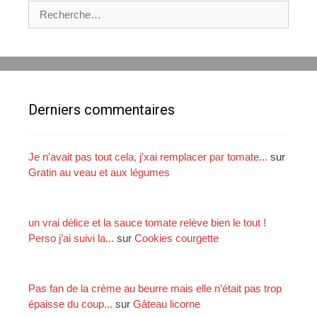
R
e
c
h
e
r
c
Derniers commentaires
h
e
r
Je n’avait pas tout cela, j’xai remplacer par tomate...
sur
Gratin au veau et aux légumes
:
un vrai délice et la sauce tomate relève bien le tout !
Perso j’ai suivi la...
sur
Cookies courgette
Pas fan de la crème au beurre mais elle n’était pas trop
épaisse du coup...
sur
Gâteau licorne