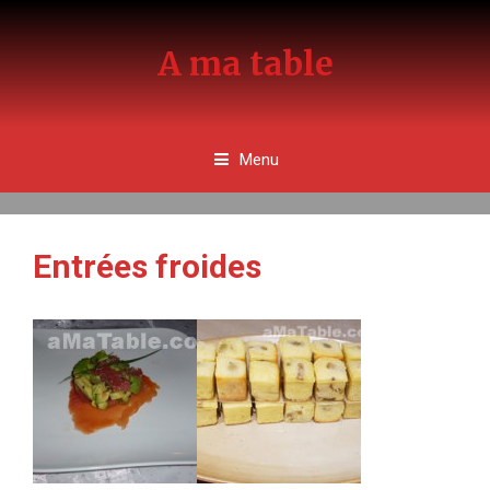
Aller
au
A ma table
contenu
Menu
Entrées froides