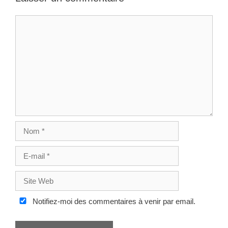
C
o
m
m
e
n
t
N
o
m
E
-
m
S
a
i
i
t
Notifiez-moi des commentaires à venir par email.
l
e
W