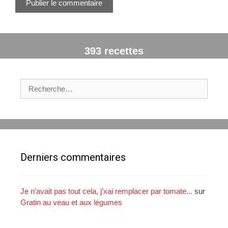
e
b
393 recettes
R
e
c
h
e
r
c
Derniers commentaires
h
e
r
Je n’avait pas tout cela, j’xai remplacer par tomate...
sur
Gratin au veau et aux légumes
: