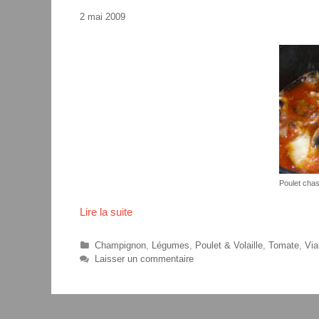
2 mai 2009
Poulet cha
Lire la suite
P
o
u
C
Champignon
,
Légumes
,
Poulet & Volaille
,
Tomate
,
Via
l
a
Laisser un commentaire
t
e
é
t
g
c
o