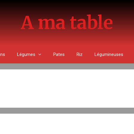
A ma table
ons
Légumes
Pates
Riz
Légumineuses