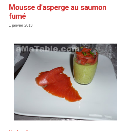
s
r
Mousse d’asperge au saumon
a
i
fumé
u
e
s
x
1 janvier 2013
l
a
n
g
o
u
s
t
i
n
e
s