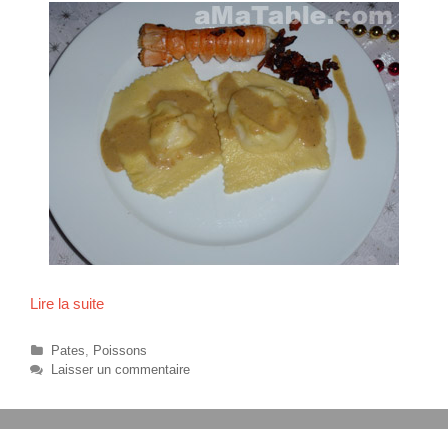
Lire la suite
R
a
v
C
Pates
,
Poissons
i
a
Laisser un commentaire
t
o
é
l
g
e
o