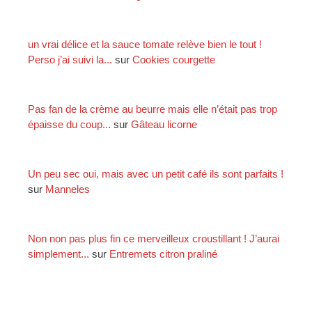
:
o
n
f
un vrai délice et la sauce tomate relève bien le tout !
u
Perso j’ai suivi la...
sur
Cookies courgette
m
é
Pas fan de la crème au beurre mais elle n’était pas trop
épaisse du coup...
sur
Gâteau licorne
Un peu sec oui, mais avec un petit café ils sont parfaits !
sur
Manneles
Non non pas plus fin ce merveilleux croustillant ! J’aurai
simplement...
sur
Entremets citron praliné