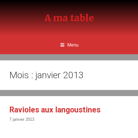
Aller
au
A ma table
contenu
Menu
Mois : janvier 2013
Ravioles aux langoustines
7 janvier 2013