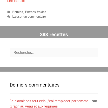
Lire la suite
M
o
u
C
Entrées
,
Entrées froides
s
a
Laisser un commentaire
t
s
é
e
g
d
393 recettes
o
’
r
a
i
s
e
R
s
p
e
e
c
r
h
g
e
e
r
a
c
Derniers commentaires
u
h
s
e
a
r
Je n’avait pas tout cela, j’xai remplacer par tomate...
sur
u
Gratin au veau et aux légumes
m