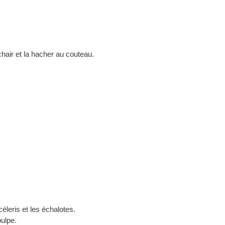
hair et la hacher au couteau.
céleris et les échalotes.
pulpe.