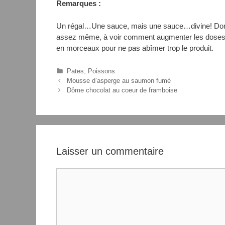
Remarques :
Un régal…Une sauce, mais une sauce…divine! Domm
assez même, à voir comment augmenter les doses d
en morceaux pour ne pas abîmer trop le produit.
C
Pates
,
Poissons
N
a
Mousse d’asperge au saumon fumé
a
t
Dôme chocolat au coeur de framboise
v
é
i
g
g
o
a
r
t
i
i
e
Laisser un commentaire
o
s
n
C
d
o
e
s
m
a
m
r
e
t