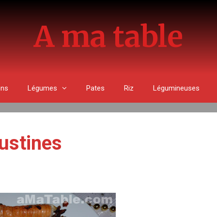
A ma table
ons
Légumes
Pates
Riz
Légumineuses
ustines