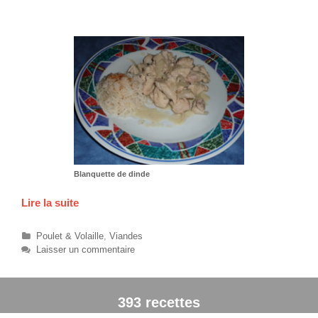
s
r
g
u
a
i
s
Blanquette de dinde
Lire la suite
B
l
a
C
Poulet & Volaille
,
Viandes
n
a
Laisser un commentaire
t
q
é
u
g
e
393 recettes
o
t
r