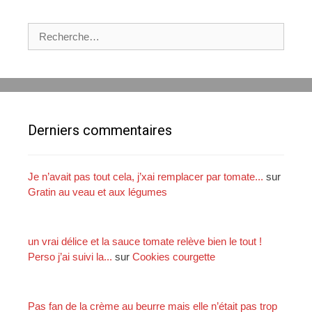
t
i
e
e
R
s
d
e
e
c
d
h
i
e
n
r
d
c
Derniers commentaires
e
h
e
r
Je n’avait pas tout cela, j’xai remplacer par tomate...
sur
Gratin au veau et aux légumes
:
un vrai délice et la sauce tomate relève bien le tout !
Perso j’ai suivi la...
sur
Cookies courgette
Pas fan de la crème au beurre mais elle n’était pas trop