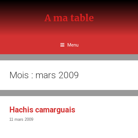
Aller
au
A ma table
contenu
Menu
Mois : mars 2009
Hachis camarguais
11 mars 2009