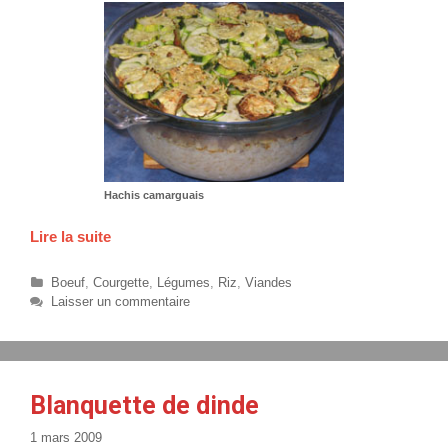
Hachis camarguais
Lire la suite
H
a
c
C
Boeuf
,
Courgette
,
Légumes
,
Riz
,
Viandes
h
a
Laisser un commentaire
t
i
é
s
g
c
o
a
r
Blanquette de dinde
m
i
a
e
1 mars 2009