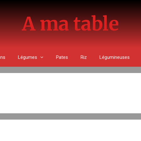
A ma table
ons
Légumes
Pates
Riz
Légumineuses