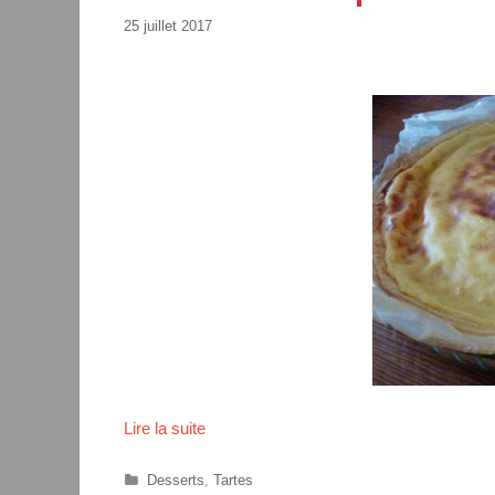
25 juillet 2017
Lire la suite
T
a
r
C
Desserts
,
Tartes