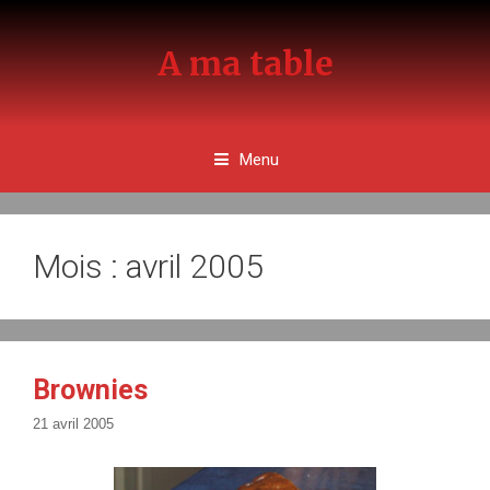
Aller
au
A ma table
contenu
Menu
Mois : avril 2005
Brownies
21 avril 2005