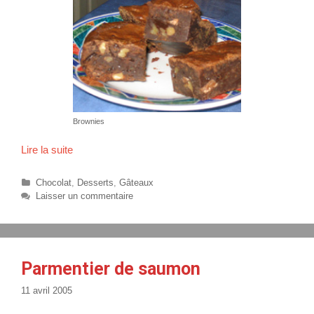
Brownies
Lire la suite
B
r
o
C
Chocolat
,
Desserts
,
Gâteaux
w
a
Laisser un commentaire
t
n
é
i
g
e
o
s
r
Parmentier de saumon
i
e
11 avril 2005
s