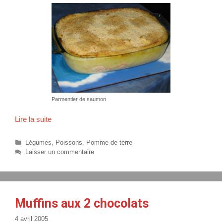
Parmentier de saumon
Lire la suite
P
a
r
C
Légumes
,
Poissons
,
Pomme de terre
m
a
Laisser un commentaire
t
e
é
n
g
t
o
i
r
Muffins aux 2 chocolats
e
i
r
e
4 avril 2005