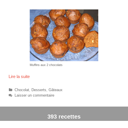
s
d
e
s
a
u
m
o
n
Muffins aux 2 chocolats
Lire la suite
M
u
f
C
Chocolat
,
Desserts
,
Gâteaux
f
a
Laisser un commentaire
t
i
é
n
g
s
393 recettes
o
a
r
u
i