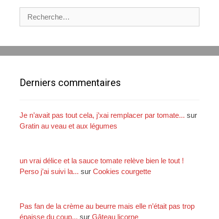
x
e
R
s
2
e
c
c
h
h
o
e
c
r
o
c
Derniers commentaires
l
h
a
e
t
r
Je n’avait pas tout cela, j’xai remplacer par tomate...
sur
s
Gratin au veau et aux légumes
:
un vrai délice et la sauce tomate relève bien le tout !
Perso j’ai suivi la...
sur
Cookies courgette
Pas fan de la crème au beurre mais elle n’était pas trop
épaisse du coup...
sur
Gâteau licorne