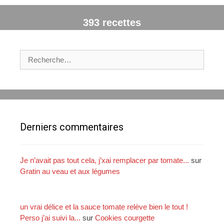
393 recettes
R
e
c
h
e
r
c
Derniers commentaires
h
e
r
Je n’avait pas tout cela, j’xai remplacer par tomate...
sur
Gratin au veau et aux légumes
:
un vrai délice et la sauce tomate relève bien le tout !
Perso j’ai suivi la...
sur
Cookies courgette