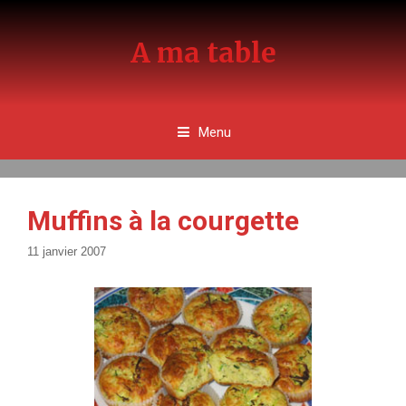
Aller
au
A ma table
contenu
Menu
Muffins à la courgette
11 janvier 2007