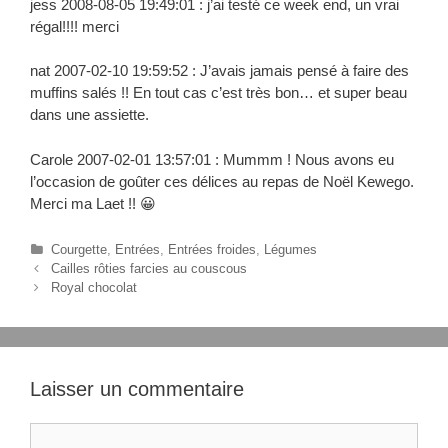
jess 2008-08-05 19:49:01 : j’ai testé ce week end, un vrai
régal!!!! merci
nat 2007-02-10 19:59:52 : J’avais jamais pensé à faire des
muffins salés !! En tout cas c’est très bon… et super beau
dans une assiette.
Carole 2007-02-01 13:57:01 : Mummm ! Nous avons eu
l’occasion de goûter ces délices au repas de Noël Kewego.
Merci ma Laet !! 😀
C
Courgette
,
Entrées
,
Entrées froides
,
Légumes
N
a
Cailles rôties farcies au couscous
a
t
Royal chocolat
v
é
i
g
g
o
a
r
t
i
Laisser un commentaire
i
e
o
s
C
n