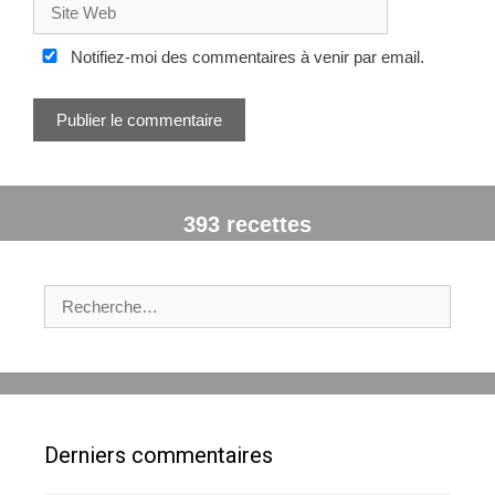
S
a
i
i
t
Notifiez-moi des commentaires à venir par email.
l
e
W
e
b
393 recettes
R
e
c
h
e
r
c
Derniers commentaires
h
e