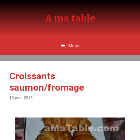
Aller
au
A ma table
contenu
Menu
Croissants
saumon/fromage
19 avril 2013