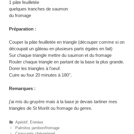
1 pâte feuilletée
quelques tranches de saumon
du fromage
Préparation :
Couper la pâte feuilletée en triangle (découper comme si on
découpait un gâteau en plusieurs parts égales en fait)
Sur chaque triangle mettre du saumon et du fromage
Rouler chaque triangle en partant de la base la plus grande.
Dorer les triangles à l’oeuf.
Cuire au four 20 minutes à 180°.
Remarques :
j’ai mis du gruyère mais à la base je devais tartiner mes
triangles de St Morêt ou fromage du genre.
C
Apéritif
,
Entrées
N
a
Palmitos jambon/fromage
a
t
Croissants chèvre/miel