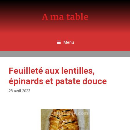
Aller
au
A ma table
contenu
Menu
Feuilleté aux lentilles,
épinards et patate douce
28 avril 2023