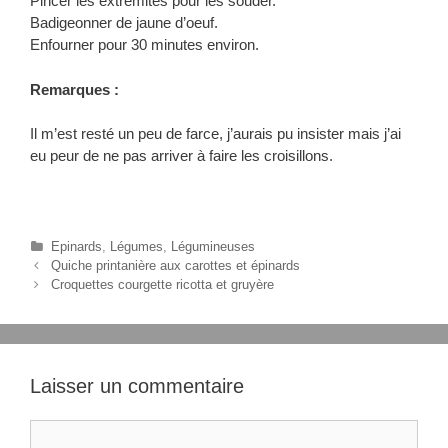
Pincer les extrémites pour les souder.
Badigeonner de jaune d’oeuf.
Enfourner pour 30 minutes environ.
Remarques :
Il m’est resté un peu de farce, j’aurais pu insister mais j’ai
eu peur de ne pas arriver à faire les croisillons.
C
Epinards
,
Légumes
,
Légumineuses
N
a
Quiche printanière aux carottes et épinards
a
t
Croquettes courgette ricotta et gruyère
v
é
i
g
g
o
a
r
t
i
Laisser un commentaire
i
e
o
s
C
n