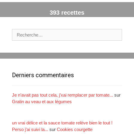
393 recettes
R
e
c
h
e
r
c
Derniers commentaires
h
e
r
Je n’avait pas tout cela, j’xai remplacer par tomate...
sur
Gratin au veau et aux légumes
:
un vrai délice et la sauce tomate relève bien le tout !
Perso j’ai suivi la...
sur
Cookies courgette