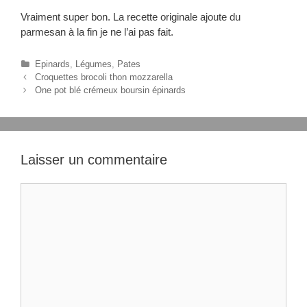
Vraiment super bon. La recette originale ajoute du
parmesan à la fin je ne l’ai pas fait.
C
Epinards
,
Légumes
,
Pates
N
a
Croquettes brocoli thon mozzarella
a
t
One pot blé crémeux boursin épinards
v
é
i
g
g
o
a
r
t
i
Laisser un commentaire
i
e
o
s
C
n
o
d
m
e
s
m
a
e
r
n
t
t
i
c