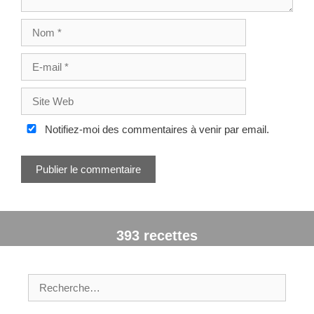
l
e
N
s
o
m
E
-
m
S
a
i
i
t
Notifiez-moi des commentaires à venir par email.
l
e
W
e
b
393 recettes
R
e
c