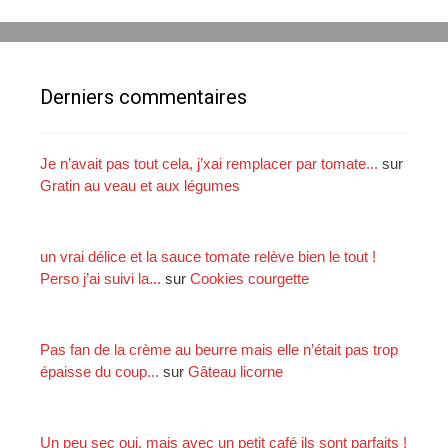
h
e
r
c
Derniers commentaires
h
e
r
Je n’avait pas tout cela, j’xai remplacer par tomate...
sur
Gratin au veau et aux légumes
:
un vrai délice et la sauce tomate relève bien le tout !
Perso j’ai suivi la...
sur
Cookies courgette
Pas fan de la crème au beurre mais elle n’était pas trop
épaisse du coup...
sur
Gâteau licorne
Un peu sec oui, mais avec un petit café ils sont parfaits !