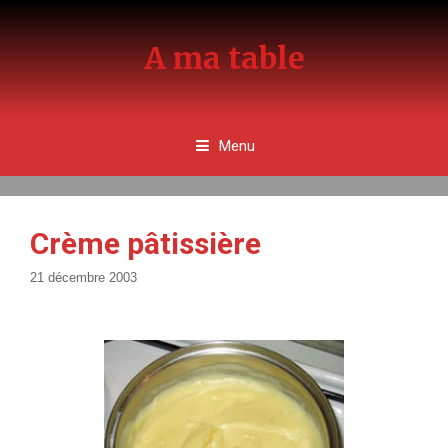
Aller
au
A ma table
contenu
Menu
Crème pâtissière
21 décembre 2003