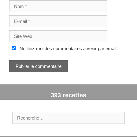
N
s
o
m
E
-
m
S
a
i
i
t
Notifiez-moi des commentaires à venir par email.
l
e
W
e
b
393 recettes
R
e
c
h