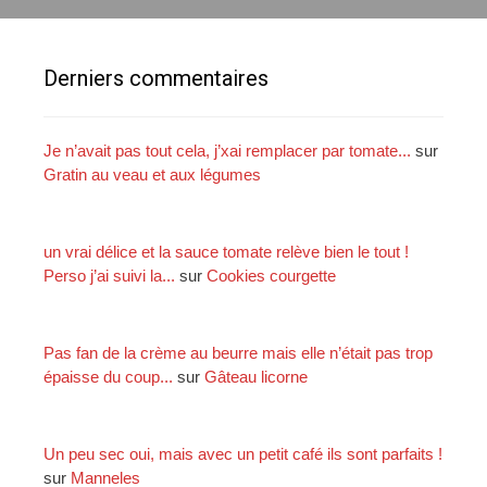
e
r
c
Derniers commentaires
h
e
r
Je n’avait pas tout cela, j’xai remplacer par tomate...
sur
Gratin au veau et aux légumes
:
un vrai délice et la sauce tomate relève bien le tout !
Perso j’ai suivi la...
sur
Cookies courgette
Pas fan de la crème au beurre mais elle n’était pas trop
épaisse du coup...
sur
Gâteau licorne
Un peu sec oui, mais avec un petit café ils sont parfaits !
sur
Manneles