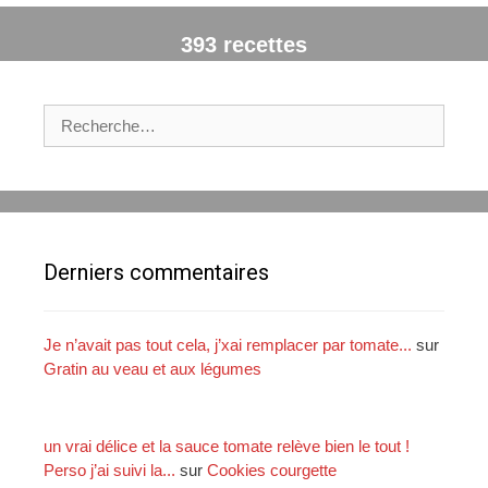
393 recettes
R
e
c
h
e
r
c
Derniers commentaires
h
e
r
Je n’avait pas tout cela, j’xai remplacer par tomate...
sur
Gratin au veau et aux légumes
:
un vrai délice et la sauce tomate relève bien le tout !
Perso j’ai suivi la...
sur
Cookies courgette