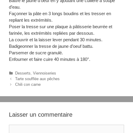
Battre le jaune d’oeuf en y ajoutant une cuillère à soupe
d’eau.
Façonner la pâte en 3 longs boudins et les tresser en
repliant les extrémités.
Poser la tresse sur une plaque à pâtisserie beurrée et
farinée, les extrémités repliées par dessous.
La couvrir et la laisser lever pendant 30 minutes.
Badigeonner la tresse de jaune d’oeuf battu.
Parsemer de sucre granulé.
Enfourner et faire cuire 40 minutes à 180°.
C
Desserts
,
Viennoiseries
N
a
Tarte soufflée aux pêches
a
t
Chili con carne
v
é
i
g
g
o
a
r
t
i
Laisser un commentaire
i
e
o
s
C
n