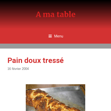
Aller
au
A ma table
contenu
Menu
Pain doux tressé
16 février 2004