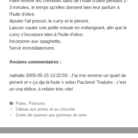
Faire revenir les crevettes dans de l’huile d’olive pendant 2-
3 minutes, le temps qu’elles donnent bien leur parfum à
l’huile d’olive.
Ajouter l’ail pressé, le curry et le piment.
Laisser sauter une petite minute en mélangeant, afin que le
curry s’incorpore bien à l’huile d’olive.
Incorporer aux spaghettis.
Servir immédiatement.
Anciens commentaires :
nathalie 2005-05-15 12:32:59 : J’ai mis environ un quart de
piment et « ça dja la foule » selon Pacôme! Traduire : c’est
un vrai délice, à refaire très vite!
C
Pates
,
Poissons
N
a
Gâteau aux poires et au chocolat
a
t
Gratin de saumon aux pommes de terre
v
é
i
g
g
o