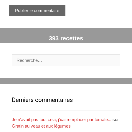
W
e
b
393 recettes
R
e
c
h
e
r
c
Derniers commentaires
h
e
r
Je n’avait pas tout cela, j’xai remplacer par tomate...
sur
Gratin au veau et aux légumes
: