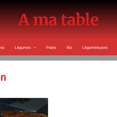
A ma table
ons
Légumes
Pates
Riz
Légumineuses
on