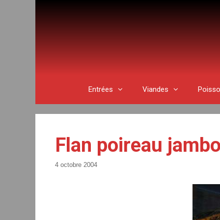
Aller
au
contenu
Entrées
Viandes
Poiss
Flan poireau jamb
4 octobre 2004