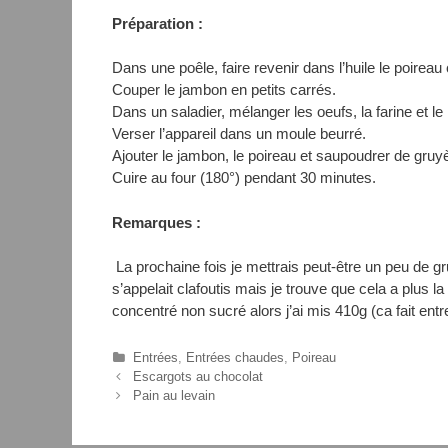
Préparation :
Dans une poêle, faire revenir dans l’huile le poireau
Couper le jambon en petits carrés.
Dans un saladier, mélanger les oeufs, la farine et le 
Verser l’appareil dans un moule beurré.
Ajouter le jambon, le poireau et saupoudrer de gruy
Cuire au four (180°) pendant 30 minutes.
Remarques :
La prochaine fois je mettrais peut-être un peu de gru
s’appelait clafoutis mais je trouve que cela a plus la
concentré non sucré alors j’ai mis 410g (ca fait entre 
C
Entrées
,
Entrées chaudes
,
Poireau
N
a
Escargots au chocolat
a
t
Pain au levain
v
é
i
g