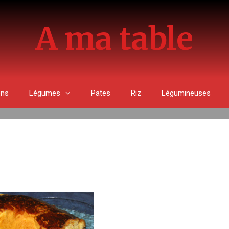
A ma table
ons
Légumes
Pates
Riz
Légumineuses