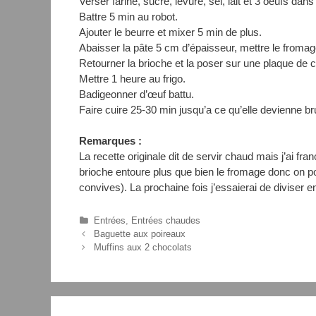
Verser farine, sucre, levure, sel, lait et 3 oeufs dans
Battre 5 min au robot.
Ajouter le beurre et mixer 5 min de plus.
Abaisser la pâte 5 cm d’épaisseur, mettre le fromage
Retourner la brioche et la poser sur une plaque de 
Mettre 1 heure au frigo.
Badigeonner d’œuf battu.
Faire cuire 25-30 min jusqu’a ce qu’elle devienne br
Remarques :
La recette originale dit de servir chaud mais j’ai f
brioche entoure plus que bien le fromage donc on po
convives). La prochaine fois j’essaierai de diviser e
C
Entrées
,
Entrées chaudes
N
a
Baguette aux poireaux
a
t
Muffins aux 2 chocolats
v
é
i
g
g
o
a
r
t
i