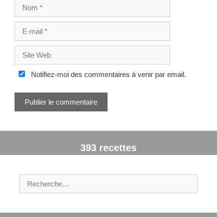
N
s
o
m
E
-
m
S
a
i
i
t
Notifiez-moi des commentaires à venir par email.
l
e
W
e
b
393 recettes
R
e
c
h