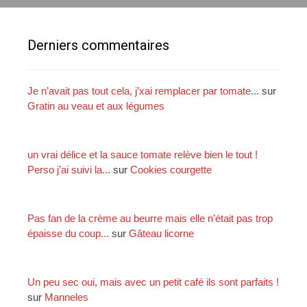
e
r
c
Derniers commentaires
h
e
r
Je n’avait pas tout cela, j’xai remplacer par tomate...
sur
Gratin au veau et aux légumes
:
un vrai délice et la sauce tomate relève bien le tout !
Perso j’ai suivi la...
sur
Cookies courgette
Pas fan de la crème au beurre mais elle n’était pas trop
épaisse du coup...
sur
Gâteau licorne
Un peu sec oui, mais avec un petit café ils sont parfaits !
sur
Manneles