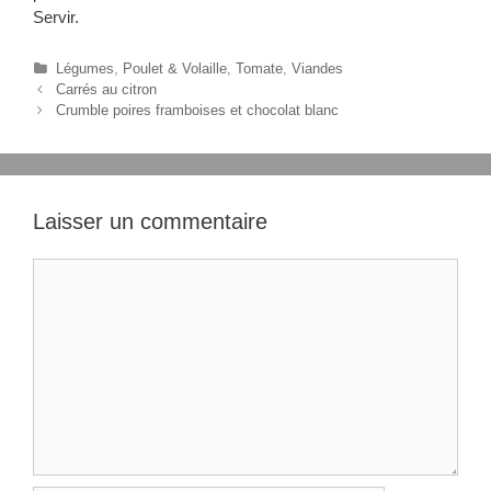
Servir.
C
Légumes
,
Poulet & Volaille
,
Tomate
,
Viandes
N
a
Carrés au citron
a
t
Crumble poires framboises et chocolat blanc
v
é
i
g
g
o
a
r
t
i
Laisser un commentaire
i
e
o
s
C
n
o
d
m
e
s
m
a
e
r
n
t
t
i
c
l
e