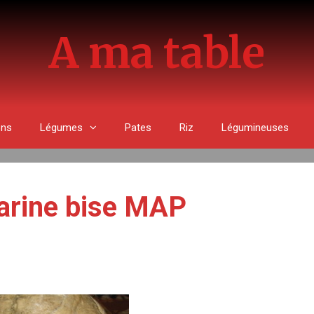
A ma table
ons
Légumes
Pates
Riz
Légumineuses
farine bise MAP