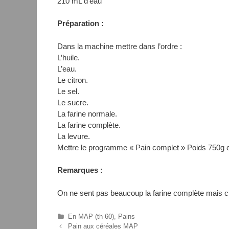
210 mL d’eau
Préparation :
Dans la machine mettre dans l’ordre :
L’huile.
L’eau.
Le citron.
Le sel.
Le sucre.
La farine normale.
La farine complète.
La levure.
Mettre le programme « Pain complet » Poids 750g et 
Remarques :
On ne sent pas beaucoup la farine complète mais c
C
En MAP (th 60)
,
Pains
N
a
Pain aux céréales MAP