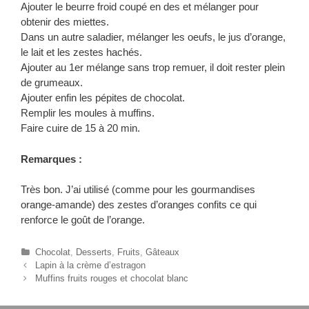
Ajouter le beurre froid coupé en des et mélanger pour
obtenir des miettes.
Dans un autre saladier, mélanger les oeufs, le jus d’orange,
le lait et les zestes hachés.
Ajouter au 1er mélange sans trop remuer, il doit rester plein
de grumeaux.
Ajouter enfin les pépites de chocolat.
Remplir les moules à muffins.
Faire cuire de 15 à 20 min.
Remarques :
Très bon. J’ai utilisé (comme pour les gourmandises
orange-amande) des zestes d’oranges confits ce qui
renforce le goût de l’orange.
C
Chocolat
,
Desserts
,
Fruits
,
Gâteaux
N
a
Lapin à la crème d’estragon
a
t
Muffins fruits rouges et chocolat blanc
v
é
i
g