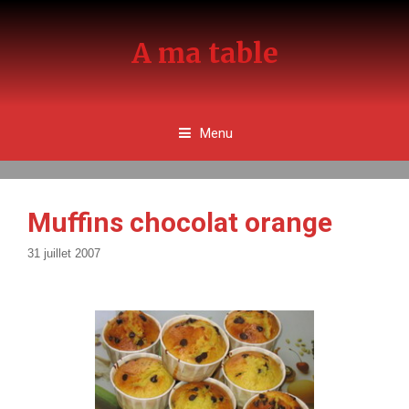
Aller
au
A ma table
contenu
Menu
Muffins chocolat orange
31 juillet 2007