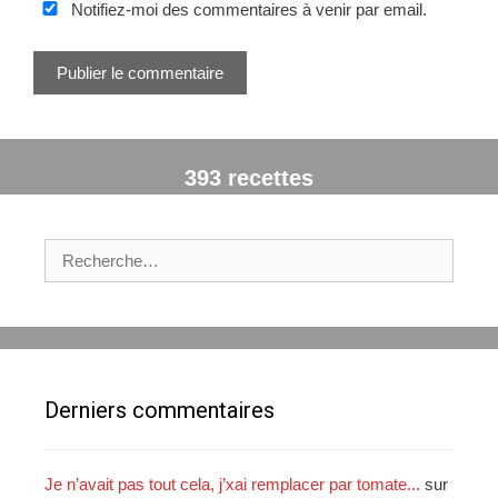
t
Notifiez-moi des commentaires à venir par email.
l
e
W
e
b
393 recettes
R
e
c
h
e
r
c
Derniers commentaires
h
e
r
Je n’avait pas tout cela, j’xai remplacer par tomate...
sur