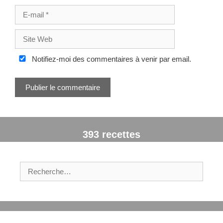
m
E
-
m
S
a
i
i
t
Notifiez-moi des commentaires à venir par email.
l
e
W
e
b
393 recettes
R
e
c
h
e
r