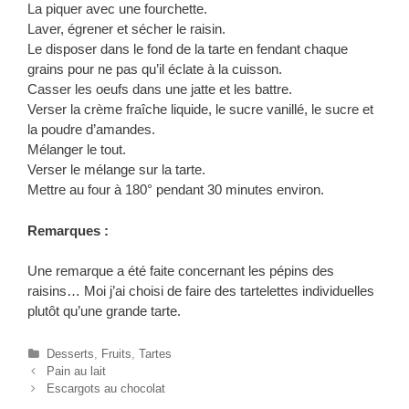
La piquer avec une fourchette.
Laver, égrener et sécher le raisin.
Le disposer dans le fond de la tarte en fendant chaque
grains pour ne pas qu’il éclate à la cuisson.
Casser les oeufs dans une jatte et les battre.
Verser la crème fraîche liquide, le sucre vanillé, le sucre et
la poudre d’amandes.
Mélanger le tout.
Verser le mélange sur la tarte.
Mettre au four à 180° pendant 30 minutes environ.
Remarques :
Une remarque a été faite concernant les pépins des
raisins… Moi j’ai choisi de faire des tartelettes individuelles
plutôt qu’une grande tarte.
C
Desserts
,
Fruits
,
Tartes
N
a
Pain au lait
a
t
Escargots au chocolat
v
é