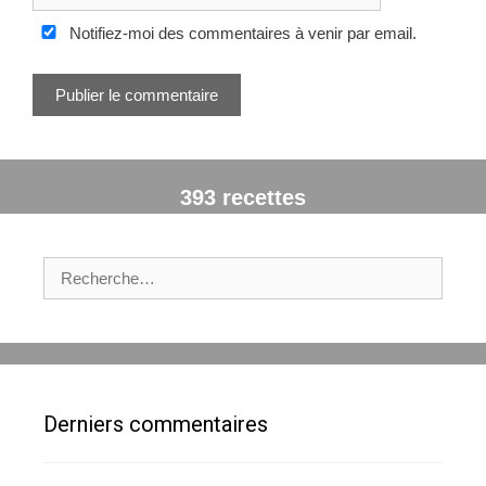
i
i
t
Notifiez-moi des commentaires à venir par email.
l
e
W
e
b
393 recettes
R
e
c
h
e
r
c
Derniers commentaires
h
e
r