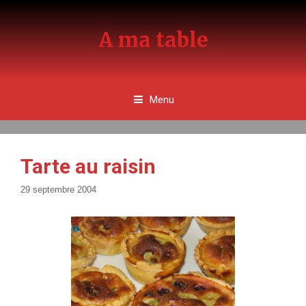
Aller
au
A ma table
contenu
Menu
Tarte au raisin
29 septembre 2004