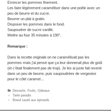
Emincer les pommes finement.
Les faire légèrement caraméliser dans une poêle avec un
peu de beurre et du sucre.
Beurrer un plat à gratin.
Disposer les pommes dans le fond.
Saupoudrer de sucre vanillé.
Mettre au four 35 minutes à 190°.
Remarque :
Dans la recette originale on ne caramélisait pas les
pommes mais j’ai pensé que ça leur donnerait plus de goût
(et c’était finalement pas de trop). Je les ai juste fait revenir
dans un peu de beurre, puis saupoudrées de vergeoise
pour le côté caramel…
C
Desserts
,
Fruits
,
Gâteaux
N
a
Tarte paradis
a
t
Boeuf sauté aux épinards
v
é
i
g