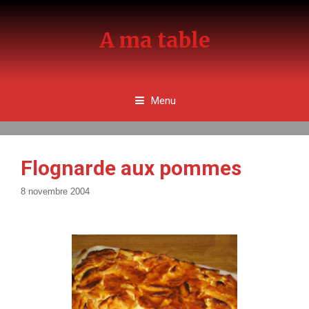
Aller
au
A ma table
contenu
Menu
Flognarde aux pommes
8 novembre 2004