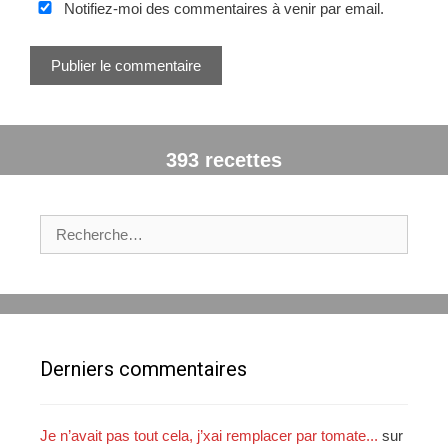
t
Notifiez-moi des commentaires à venir par email.
l
e
W
e
b
393 recettes
R
e
c
h
e
r
c
Derniers commentaires
h
e
r
Je n’avait pas tout cela, j’xai remplacer par tomate...
sur