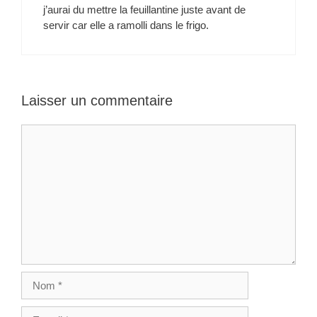
c
j’aurai du mettre la feuillantine juste avant de
l
servir car elle a ramolli dans le frigo.
e
s
Laisser un commentaire
C
o
m
m
e
n
t
N
o
m
E