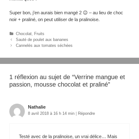
Super bon, j’en aurais bien mangé 2 😉 – au lieu de choc
noir + praliné, on peut utiliser de la pralinoise.
C
Chocolat
,
Fruits
N
a
Sauté de poulet aux bananes
a
t
Cannelés aux tomates séchées
v
é
i
g
g
o
a
r
t
i
1 réflexion au sujet de “
Verrine mangue et
i
e
passion, mousse chocolat et praliné
”
o
s
n
d
e
Nathalie
s
8 avril 2018 à 16 h 14 min
|
Répondre
a
r
t
i
Testé avec de la pralinoise, un vrai délice… Mais