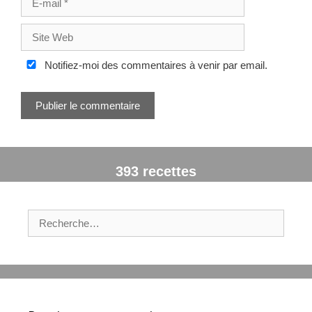
-
m
S
a
i
i
t
Notifiez-moi des commentaires à venir par email.
l
e
W
e
b
393 recettes
R
e
c
h
e
r
c