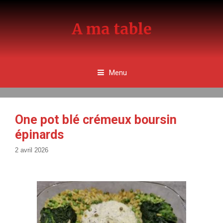
Aller
au
A ma table
contenu
Menu
One pot blé crémeux boursin
épinards
2 avril 2026