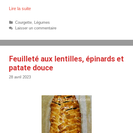
a
Lire la suite
C
r
r
e
o
C
Courgette
,
Légumes
l
q
a
Laisser un commentaire
l
t
u
a
é
e
g
t
o
t
r
Feuilleté aux lentilles, épinards et
e
i
patate douce
s
e
s
c
28 avril 2023
o
u
r
g
e
t
t
e
r