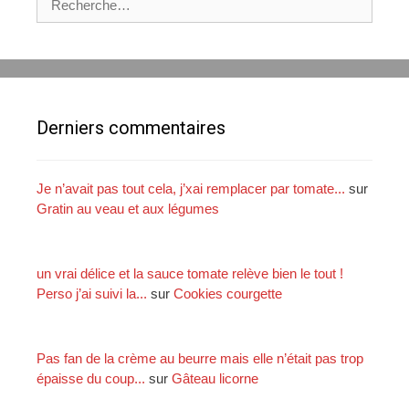
i
e
t
o
c
i
n
h
l
d
e
l
e
r
e
s
c
s
Derniers commentaires
a
h
,
r
e
é
t
r
p
i
Je n’avait pas tout cela, j’xai remplacer par tomate...
sur
i
c
Gratin au veau et aux légumes
:
n
l
a
e
r
s
un vrai délice et la sauce tomate relève bien le tout !
d
Perso j’ai suivi la...
sur
Cookies courgette
s
e
t
Pas fan de la crème au beurre mais elle n’était pas trop
p
épaisse du coup...
sur
Gâteau licorne
a
t