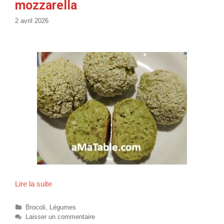
mozzarella
o
e
s
é
2 avril 2026
p
i
n
a
r
d
s
c
h
o
r
i
z
o
Lire la suite
C
r
o
C
Brocoli
,
Légumes
q
a
Laisser un commentaire