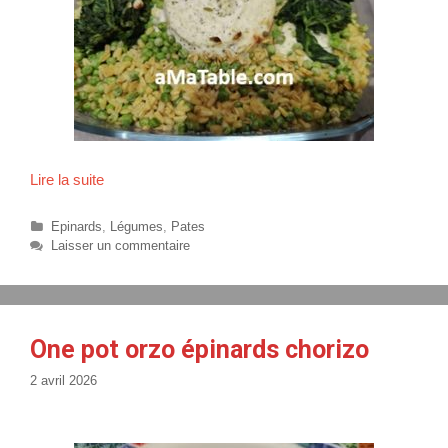
Lire la suite
O
n
e
C
Epinards
,
Légumes
,
Pates
p
a
Laisser un commentaire
t
o
é
t
g
b
o
l
r
One pot orzo épinards chorizo
é
i
c
e
2 avril 2026
s
r
é
m