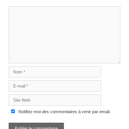
C
o
m
m
e
n
t
N
o
m
E
-
m
S
a
i
i
t
Notifiez-moi des commentaires à venir par email.
l
e
W