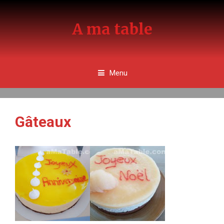
Aller
au
A ma table
contenu
Menu
Gâteaux