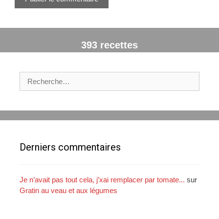
e
b
393 recettes
R
e
c
h
e
r
c
Derniers commentaires
h
e
r
Je n’avait pas tout cela, j’xai remplacer par tomate...
sur
Gratin au veau et aux légumes
: