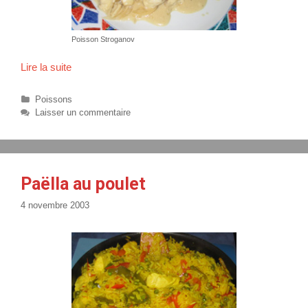
Poisson Stroganov
Lire la suite
P
o
i
C
Poissons
s
a
Laisser un commentaire
t
s
é
o
g
n
o
S
r
Paëlla au poulet
t
i
r
e
4 novembre 2003
s
o
g
a
n
o
v