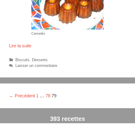
Cannelés
Lire la suite
C
a
n
C
Biscuits
,
Desserts
n
a
Laisser un commentaire
t
e
é
l
g
é
o
s
r
N
← Précédent
1
…
78
79
b
i
a
o
e
v
s
r
i
393 recettes
d
g
e
a
l