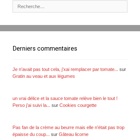
t
R
a
i
e
i
o
c
s
n
h
d
e
e
r
s
c
Derniers commentaires
a
h
r
e
t
r
i
Je n’avait pas tout cela, j’xai remplacer par tomate...
sur
c
Gratin au veau et aux légumes
:
l
e
s
un vrai délice et la sauce tomate relève bien le tout !
Perso j’ai suivi la...
sur
Cookies courgette
Pas fan de la crème au beurre mais elle n’était pas trop
épaisse du coup...
sur
Gâteau licorne