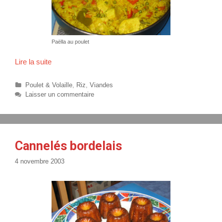
Paëlla au poulet
Lire la suite
P
a
ë
C
Poulet & Volaille
,
Riz
,
Viandes
l
a
Laisser un commentaire
t
l
é
a
g
a
o
u
r
Cannelés bordelais
p
i
o
e
4 novembre 2003
s
u
l
e
t