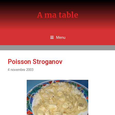
Aller
au
A ma table
contenu
Menu
Poisson Stroganov
4 novembre 2003